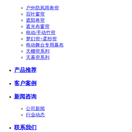
户外防风雨卷帘
百叶窗帘
遮阳卷帘
遮光布窗帘
电动/手动竹帘
梦幻帘+柔纱帘
电动舞台专用幕布
天棚帘系列
天幕帘系列
产品推荐
客户案例
新闻咨询
公司新闻
行业动态
联系我们