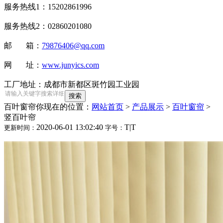
服务热线1：15202861996
服务热线2：02860201080
邮 箱：
79876406@qq.com
网 址：
www.junyics.com
工厂地址：成都市新都区斑竹园工业园
百叶窗帘
你现在的位置：
网站首页
>
产品展示
>
百叶窗帘
>
竖百叶帘
2020-06-01 13:02:40
T
|
T
更新时间：
字号：