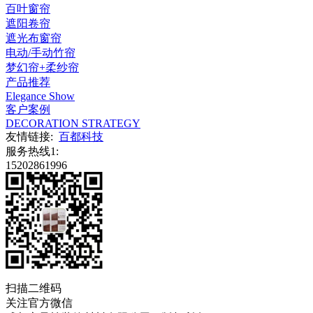
百叶窗帘
遮阳卷帘
遮光布窗帘
电动/手动竹帘
梦幻帘+柔纱帘
产品推荐
Elegance Show
客户案例
DECORATION STRATEGY
友情链接:
百都科技
服务热线1:
15202861996
扫描二维码
关注官方微信