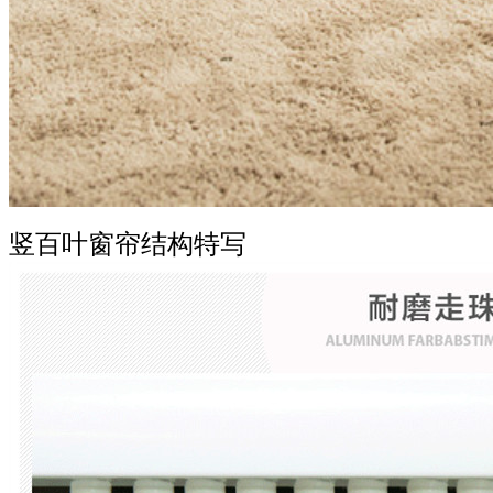
竖百叶窗帘结构特写