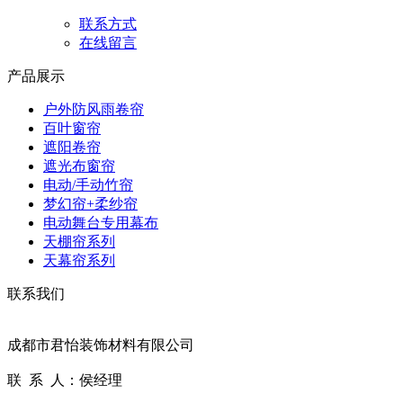
联系方式
在线留言
产品展示
户外防风雨卷帘
百叶窗帘
遮阳卷帘
遮光布窗帘
电动/手动竹帘
梦幻帘+柔纱帘
电动舞台专用幕布
天棚帘系列
天幕帘系列
联系我们
成都市君怡装饰材料有限公司
联 系 人：侯经理