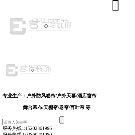
专业生产：户外防风卷帘
/户外天幕
/
酒店窗帘
舞台幕布/天棚帘/卷帘/百叶帘 等
服务热线1:
15202861996
服务热线2:
02860201080