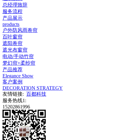
总经理致辞
服务流程
产品展示
products
户外防风雨卷帘
百叶窗帘
遮阳卷帘
遮光布窗帘
电动/手动竹帘
梦幻帘+柔纱帘
产品推荐
Elegance Show
客户案例
DECORATION STRATEGY
友情链接:
百都科技
服务热线1:
15202861996