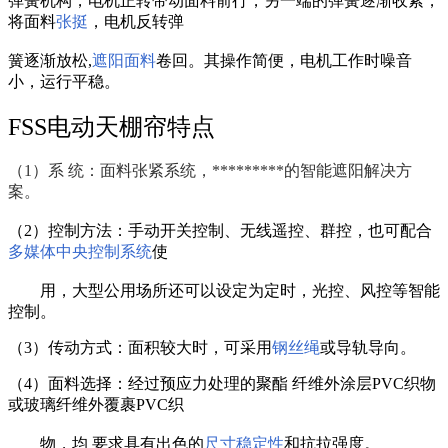
弹簧机构，电机正转带动面料前行，另一端的弹簧逐渐收紧，
将面料
张挺
，电机反转弹
簧逐渐放松,
遮阳面料
卷回。其操作简便，电机工作时噪音
小，运行平稳。
FSS电动天棚帘特点
（1）系 统：面料张紧系统，*********的智能遮阳解决方
案。
（2）控制方法：手动开关控制、无线遥控、群控，也可配合
多媒体中央控制系统
使
用，大型公用场所还可以设定为定时，光控、风控等智能
控制。
（3）传动方式：面积较大时，可采用
钢丝绳
或导轨导向。
（4）面料选择：经过预应力处理的聚酯 纤维外涂层PVC织物
或玻璃纤维外覆裹PVC织
物，均 要求具有出色的
尺寸稳定性
和抗拉强度。