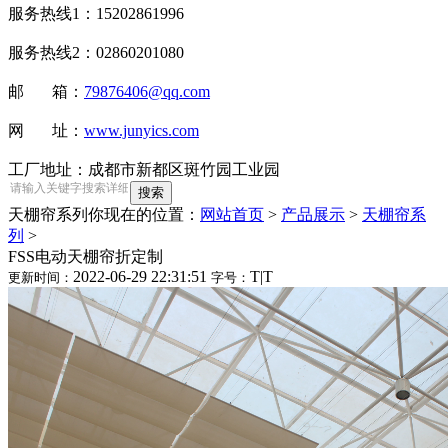
服务热线1：15202861996
服务热线2：02860201080
邮 箱：
79876406@qq.com
网 址：
www.junyics.com
工厂地址：成都市新都区斑竹园工业园
天棚帘系列
你现在的位置：
网站首页
>
产品展示
>
天棚帘系
列
>
FSS电动天棚帘折定制
2022-06-29 22:31:51
T
|
T
更新时间：
字号：