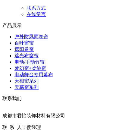
联系方式
在线留言
产品展示
户外防风雨卷帘
百叶窗帘
遮阳卷帘
遮光布窗帘
电动/手动竹帘
梦幻帘+柔纱帘
电动舞台专用幕布
天棚帘系列
天幕帘系列
联系我们
成都市君怡装饰材料有限公司
联 系 人：侯经理