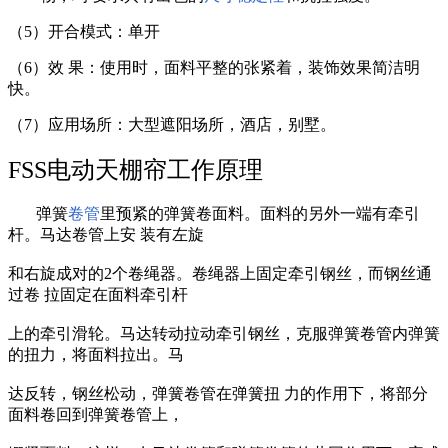
（5）开合模式：单开
（6）效 果：使用时，面料平整的张紧着，装饰效果简洁明
快。
（7）应用场所：大型遮阳场所，酒店，别墅。
FSS电动天棚帘工作原理
弹簧
卷管
里预紧的弹簧卷面料。面料的另外一端有牵引
杆。马达卷管上安 装有左旋
和右旋成对的2个卷绳器。卷绳器上固定牵引钢丝，而钢丝通
过卷 拉固定在面料牵引杆
上的牵引滑轮。马达转动拉动牵引钢丝，克服弹簧卷管内弹簧
的扭力，将面料拉出。马
达反转，钢丝松动，弹簧卷管在弹簧扭 力的作用下，将部分
面料卷回到弹簧卷管上，