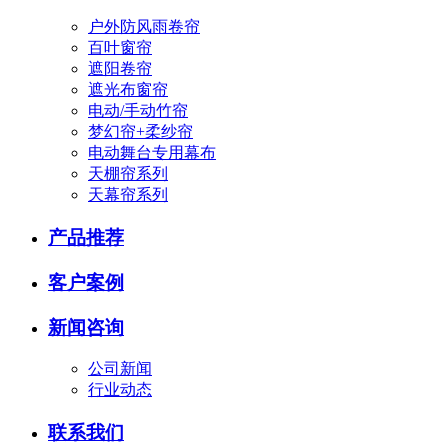
户外防风雨卷帘
百叶窗帘
遮阳卷帘
遮光布窗帘
电动/手动竹帘
梦幻帘+柔纱帘
电动舞台专用幕布
天棚帘系列
天幕帘系列
产品推荐
客户案例
新闻咨询
公司新闻
行业动态
联系我们