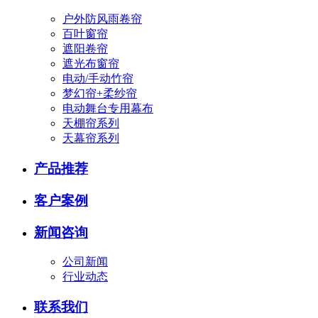
户外防风雨卷帘
百叶窗帘
遮阳卷帘
遮光布窗帘
电动/手动竹帘
梦幻帘+柔纱帘
电动舞台专用幕布
天棚帘系列
天幕帘系列
产品推荐
客户案例
新闻咨询
公司新闻
行业动态
联系我们