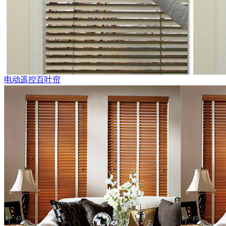
电动遥控百叶帘