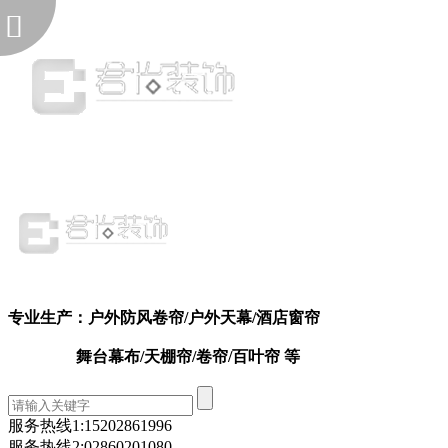
专业生产：户外防风卷帘
/户外天幕
/
酒店窗帘
舞台幕布/天棚帘/卷帘/百叶帘 等
服务热线1:
15202861996
服务热线2:
02860201080