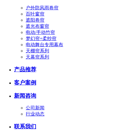
户外防风雨卷帘
百叶窗帘
遮阳卷帘
遮光布窗帘
电动/手动竹帘
梦幻帘+柔纱帘
电动舞台专用幕布
天棚帘系列
天幕帘系列
产品推荐
客户案例
新闻咨询
公司新闻
行业动态
联系我们