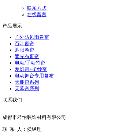
联系方式
在线留言
产品展示
户外防风雨卷帘
百叶窗帘
遮阳卷帘
遮光布窗帘
电动/手动竹帘
梦幻帘+柔纱帘
电动舞台专用幕布
天棚帘系列
天幕帘系列
联系我们
成都市君怡装饰材料有限公司
联 系 人：侯经理