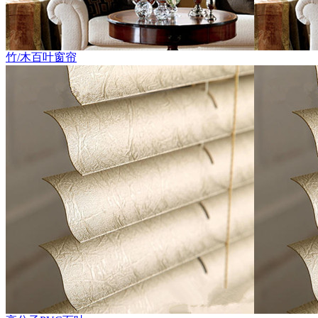
竹/木百叶窗帘