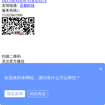
DECORATION STRATEGY
友情链接:
百都科技
服务热线1:
15202861996
扫描二维码
关注官方微信
成都市君怡装饰材料有限公司@版权所有
×
店铺地址：成都市新都区斑竹园工业园
备案号：
蜀ICP备14016710号-1
欢迎来到本网站，请问有什么可以帮您？
现在咨询
稍后再说