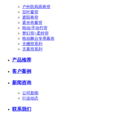
户外防风雨卷帘
百叶窗帘
遮阳卷帘
遮光布窗帘
电动/手动竹帘
梦幻帘+柔纱帘
电动舞台专用幕布
天棚帘系列
天幕帘系列
产品推荐
客户案例
新闻咨询
公司新闻
行业动态
联系我们