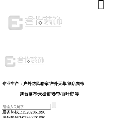
专业生产：户外防风卷帘
/户外天幕
/
酒店窗帘
舞台幕布/天棚帘/卷帘/百叶帘 等
服务热线1:
15202861996
服务热线2:
02860201080