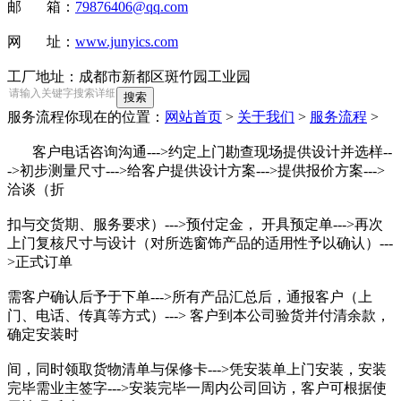
邮 箱：
79876406@qq.com
网 址：
www.junyics.com
工厂地址：成都市新都区斑竹园工业园
服务流程
你现在的位置：
网站首页
>
关于我们
>
服务流程
>
客户电话咨询沟通--->约定上门勘查现场提供设计并选样--
->初步测量尺寸--->给客户提供设计方案--->提供报价方案--->
洽谈（折
扣与交货期、服务要求）--->预付定金， 开具预定单--->再次
上门复核尺寸与设计（对所选窗饰产品的适用性予以确认）---
>正式订单
需客户确认后予于下单--->所有产品汇总后，通报客户（上
门、电话、传真等方式）---> 客户到本公司验货并付清余款，
确定安装时
间，同时领取货物清单与保修卡--->凭安装单上门安装，安装
完毕需业主签字--->安装完毕一周内公司回访，客户可根据使