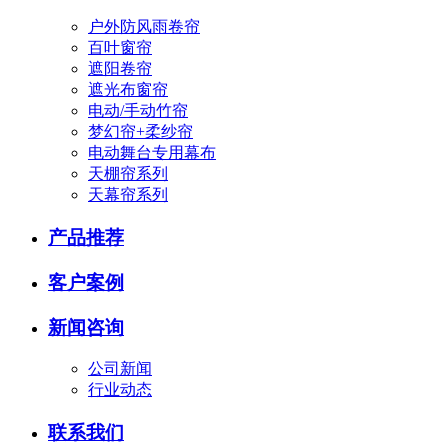
户外防风雨卷帘
百叶窗帘
遮阳卷帘
遮光布窗帘
电动/手动竹帘
梦幻帘+柔纱帘
电动舞台专用幕布
天棚帘系列
天幕帘系列
产品推荐
客户案例
新闻咨询
公司新闻
行业动态
联系我们