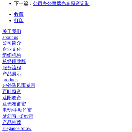
下一篇：
公司办公室遮光布窗帘定制
收藏
打印
关于我们
about us
公司简介
企业文化
组织机构
总经理致辞
服务流程
产品展示
products
户外防风雨卷帘
百叶窗帘
遮阳卷帘
遮光布窗帘
电动/手动竹帘
梦幻帘+柔纱帘
产品推荐
Elegance Show