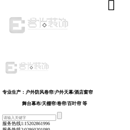
专业生产：户外防风卷帘
/户外天幕
/
酒店窗帘
舞台幕布/天棚帘/卷帘/百叶帘 等
服务热线1:
15202861996
服务热线2:
02860201080