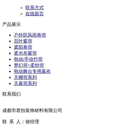
联系方式
在线留言
产品展示
户外防风雨卷帘
百叶窗帘
遮阳卷帘
遮光布窗帘
电动/手动竹帘
梦幻帘+柔纱帘
电动舞台专用幕布
天棚帘系列
天幕帘系列
联系我们
成都市君怡装饰材料有限公司
联 系 人：侯经理