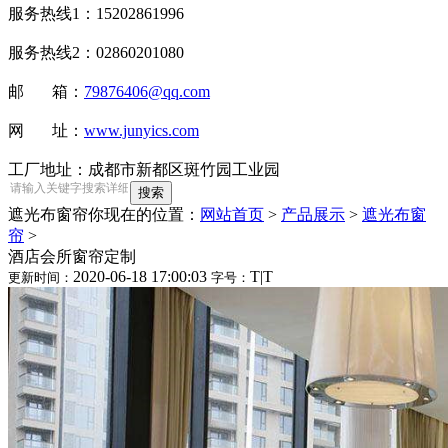
服务热线1：15202861996
服务热线2：02860201080
邮 箱：
79876406@qq.com
网 址：
www.junyics.com
工厂地址：成都市新都区斑竹园工业园
遮光布窗帘
你现在的位置：
网站首页
>
产品展示
>
遮光布窗
帘
>
酒店会所窗帘定制
2020-06-18 17:00:03
T
|
T
更新时间：
字号：