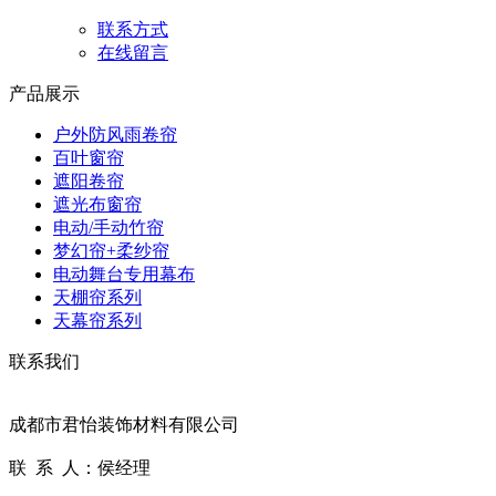
联系方式
在线留言
产品展示
户外防风雨卷帘
百叶窗帘
遮阳卷帘
遮光布窗帘
电动/手动竹帘
梦幻帘+柔纱帘
电动舞台专用幕布
天棚帘系列
天幕帘系列
联系我们
成都市君怡装饰材料有限公司
联 系 人：侯经理