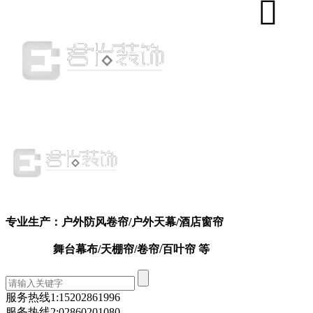
专业生产：户外防风卷帘
/户外天幕
/
酒店窗帘
舞台幕布/天棚帘/卷帘/百叶帘 等
服务热线1:
15202861996
服务热线2:
02860201080