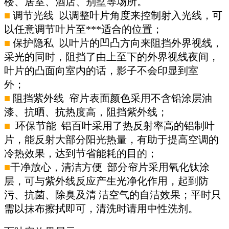
楼、居室、酒店、别墅等场所。
■
调节光线 以调整叶片角度来控制射入光线，可
以任意调节叶片至***适合的位置；
■
保护隐私 以叶片的凹凸方向来阻挡外界视线，
采光的同时，阻挡了由上至下的外界视线夜间，
叶片的凸面向室内的话，影子不会印显到室
外；
■
阻挡紫外线 帘片表面颜色采用不含铅涂层油
漆、抗晒、抗热度高，阻挡紫外线；
■
环保节能 铝百叶采用了热反射率高的铝制叶
片，能反射大部分阳光热量，有助于提高空调的
冷热效果，达到节省能耗的目的；
■
干净放心，清洁方便 部分帘片采用氧化钛涂
层，可与紫外线反应产生光净化作用，起到防
污、抗菌、除臭及清 洁空气的自洁效果；平时只
需以抹布擦拭即可，清洗时请用中性洗剂。