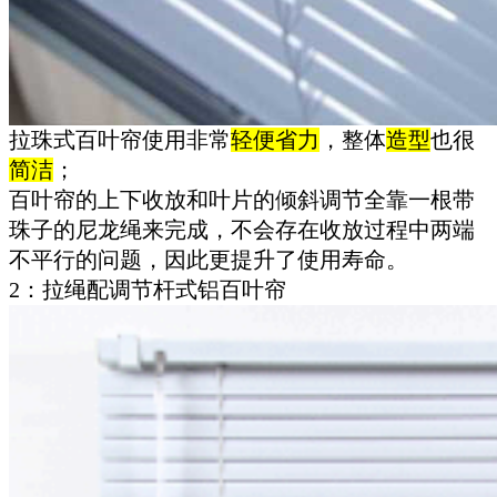
拉珠式百叶帘使用非常
轻便省力
，整体
造型
也很
简洁
；
百叶帘的上下收放和叶片的倾斜调节全靠一根带
珠子的尼龙绳来完成，不会存在收放过程中两端
不平行的问题，因此更提升了使用寿命。
2：拉绳配调节杆式铝百叶帘