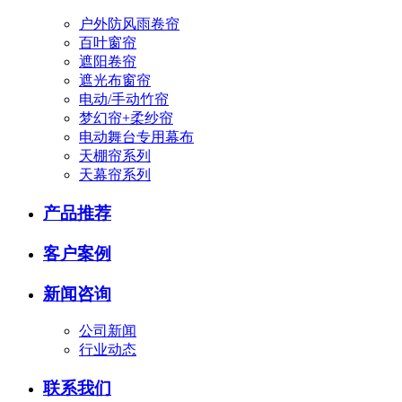
户外防风雨卷帘
百叶窗帘
遮阳卷帘
遮光布窗帘
电动/手动竹帘
梦幻帘+柔纱帘
电动舞台专用幕布
天棚帘系列
天幕帘系列
产品推荐
客户案例
新闻咨询
公司新闻
行业动态
联系我们