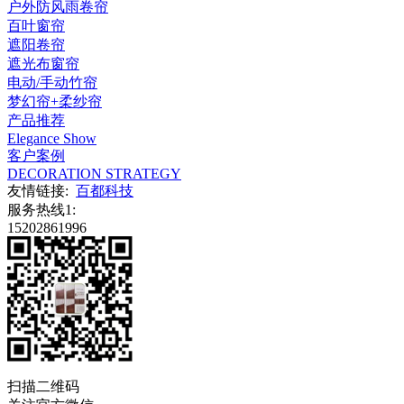
户外防风雨卷帘
百叶窗帘
遮阳卷帘
遮光布窗帘
电动/手动竹帘
梦幻帘+柔纱帘
产品推荐
Elegance Show
客户案例
DECORATION STRATEGY
友情链接:
百都科技
服务热线1:
15202861996
扫描二维码